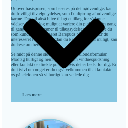
Udover basisprisen, som baseres på det nødvendige, kan
du frivilligt tilvælge ydelser, som fx aftørring af udvendige
karme. Der vil altså blive tillagt et tillæg for sådanne
ydelser. Det er dog muligt at variere din pudsning fra gang
til gang når det kommer til tillægsydelserne, så længe du
som kunde har informeret Barepuds på forhånd. Er du
interesseret i at vide hvordan du kan spare mest muligt, kan
du læse om herunder.
Se midt på denne side og benyt vores tilbudsformular.
Modtag hurtigt og nemt prisen på din vinduespudsning
eller kontakt os direkte pr. mail hvis det er bedst for dig. Er
du i tvivl om noget er du også velkommen til at kontakte
os på telefonen så vi hurtigt kan vejlede dig.
Læs mere