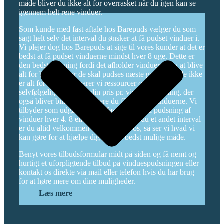
måde bliver du ikke alt for overrasket når du igen kan se
igennem helt rene vinduer.
Som kunde med fast aftale hos Barepuds vælger du som
sagt helt selv det interval du ønsker at få pudset vinduer i.
Vi plejer dog hos Barepuds at sige til vores kunder at det er
bedst at få pudset vinduerne mindst hver 8 uge. Dette er
den bedste løsning fordi det afholder vinduerne fra at blive
alt for beskidte før de skal pudses næste gang. Når de ikke
er alt for beskidte sparer vi ressourcer og det skal
selvfølgelig afspejles i din pris pr. vinduespudsning, der
også bliver billigere jo oftere du får pudset vinduerne. Vi
tilbyder som udgangspunkt fast aftale med pudsning af
vinduer hver 4. 8 eller 12 uge. Ønsker du et andet interval
er du altid velkommen til at ringe til os, så ser vi hvad vi
kan gøre for at hjælpe dig på den bedst mulige måde.
Benyt vores tilbudsformular midt på siden og få nemt og
hurtigt et uforpligtende tilbud på vinduespudsningen eller
kontakt os direkte via mail eller telefon hvis du har brug
for at høre mere om dine muligheder.
Læs mere