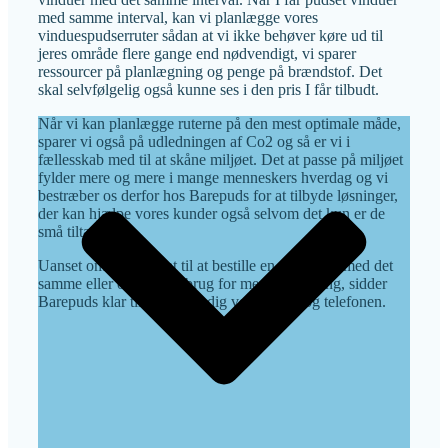
med samme interval, kan vi planlægge vores
vinduespudserruter sådan at vi ikke behøver køre ud til
jeres område flere gange end nødvendigt, vi sparer
ressourcer på planlægning og penge på brændstof. Det
skal selvfølgelig også kunne ses i den pris I får tilbudt.
Når vi kan planlægge ruterne på den mest optimale måde,
sparer vi også på udledningen af Co2 og så er vi i
fællesskab med til at skåne miljøet. Det at passe på miljøet
fylder mere og mere i mange menneskers hverdag og vi
bestræber os derfor hos Barepuds for at tilbyde løsninger,
der kan hjælpe vores kunder også selvom det kun er de
små tiltag.
Uanset om du er parat til at bestille en fast aftale med det
samme eller om du har brug for mere vejledning, sidder
Barepuds klar til at hjælpe dig ved mailen og telefonen.