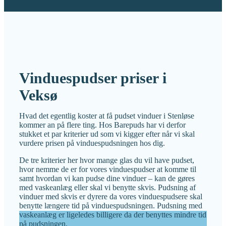
Vinduespudser priser i
Veksø
Hvad det egentlig koster at få pudset vinduer i Stenløse
kommer an på flere ting. Hos Barepuds har vi derfor
stukket et par kriterier ud som vi kigger efter når vi skal
vurdere prisen på vinduespudsningen hos dig.
De tre kriterier her hvor mange glas du vil have pudset,
hvor nemme de er for vores vinduespudser at komme til
samt hvordan vi kan pudse dine vinduer – kan de gøres
med vaskeanlæg eller skal vi benytte skvis. Pudsning af
vinduer med skvis er dyrere da vores vinduespudsere skal
benytte længere tid på vinduespudsningen. Pudsning med
vaskeanlæg er ligeledes billigere da der benyttes mindre tid
på pudsningen.