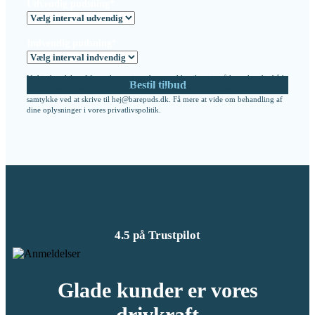
Udvendig pudsning*
Indvendig pudsning*
Ved indsendelse af formularen giver du samtykke til at vi, må kontakte dig både
på sms, telefonisk og på mail med vores tilbud. Du kan tilbagekalde dit
samtykke ved at skrive til hej@barepuds.dk. Få mere at vide om behandling af
dine oplysninger i vores
privatlivspolitik
.
4.5 på Trustpilot
Glade kunder er vores
drivkraft