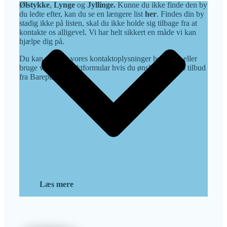
Ølstykke
,
Lynge
og
Jyllinge
.
Kunne du ikke finde den by
du ledte efter, kan du se en længere list
her
. Findes din by
stadig ikke på listen, skal du ikke holde sig tilbage fra at
kontakte os alligevel. Vi har helt sikkert en måde vi kan
hjælpe dig på.
Du kan også se vores kontaktoplysninger herunder eller
bruge vores kontaktformular hvis du ønsker et gratis tilbud
fra Barepuds.
Læs mere