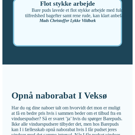
Flot stykke arbejde
Bare puds lavede et flot stykke arbejde med fuld
tilfredshed bagefter samt rene rude, kan klart anbefales!
Mads Christoffer Lykke Vildbæk
Opnå naborabat I Veksø
Har du og dine naboer talt om hvorvidt det mon er muligt
at få en bedre pris hvis i sammen beder om et tilbud fra en
vinduespudser? Så er svaret ’ja’ hvis du spørger Barepuds.
Ikke alle vinduespudsere tilbyder det, men hos Barepuds
kan I i fællesskab opnå naborabat hvis I får pudset jeres
vinduer med det samme interval. Når I får pudset vinduer