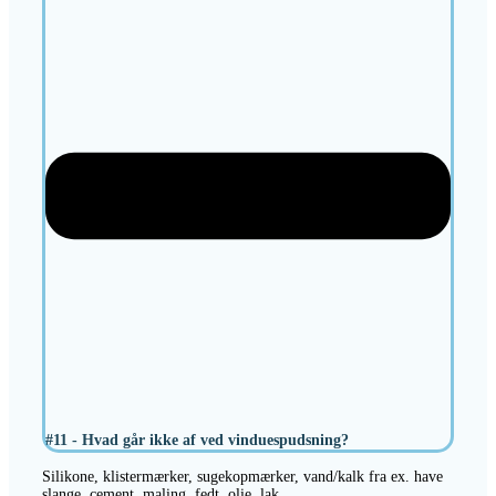
#11 - Hvad går ikke af ved vinduespudsning?
Silikone, klistermærker, sugekopmærker, vand/kalk fra ex. have
slange, cement, maling, fedt, olie, lak.