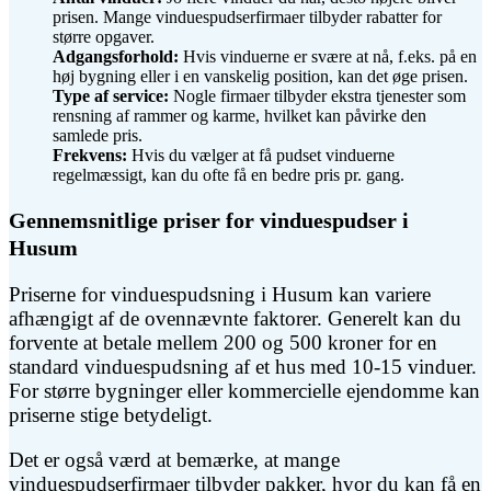
prisen. Mange vinduespudserfirmaer tilbyder rabatter for
større opgaver.
Adgangsforhold:
Hvis vinduerne er svære at nå, f.eks. på en
høj bygning eller i en vanskelig position, kan det øge prisen.
Type af service:
Nogle firmaer tilbyder ekstra tjenester som
rensning af rammer og karme, hvilket kan påvirke den
samlede pris.
Frekvens:
Hvis du vælger at få pudset vinduerne
regelmæssigt, kan du ofte få en bedre pris pr. gang.
Gennemsnitlige priser for vinduespudser i
Husum
Priserne for vinduespudsning i Husum kan variere
afhængigt af de ovennævnte faktorer. Generelt kan du
forvente at betale mellem 200 og 500 kroner for en
standard vinduespudsning af et hus med 10-15 vinduer.
For større bygninger eller kommercielle ejendomme kan
priserne stige betydeligt.
Det er også værd at bemærke, at mange
vinduespudserfirmaer tilbyder pakker, hvor du kan få en