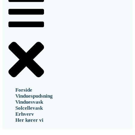
Forside
Vinduespudsning
Vinduesvask
Solcellevask
Erhverv
Her kører vi