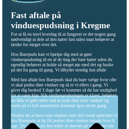
Fast aftale på
vinduespudsning i Kregme
For at få en travl hverdag til at fungerer er det nogen gang
nødvendigt at dele af den kører fast uden man behøver at
tænke for meget over det.
Hos Barepuds kan vi hjælpe dig med at gøre
vinduespudsning til en af de ting der bare kører uden du
egentlig behøver at holde så meget øje med det og huske
på det fra gang til gang. Vi tilbyder nemlig fast aftale
Med fast aftale hos Barepuds skal du bare vælge hvor ofte
vi skal pudse dine vinduer og så er vi ellers i gang. Vi
giver dig besked 3 dage før vi kommer så du har mulighed
for at være klar. Når vinduespudsningen er klaret, behøver
du ikke at gøre mere end at nyde dine rene vinduer og
vente på vi helt automatisk kommer igen næste gang.
Ønsker du at have rene vinduer hele året rundt anbefaler vi
hos Barepuds at du får pudset dine vinduer mindst hver 8
uge. Du undgår på den måde at snavset på vinduerne når