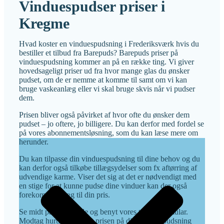
Vinduespudser priser i
Kregme
Hvad koster en vinduespudsning i Frederiksværk hvis du
bestiller et tilbud fra Barepuds? Barepuds priser på
vinduespudsning kommer an på en række ting. Vi giver
hovedsageligt priser ud fra hvor mange glas du ønsker
pudset, om de er nemme at komme til samt om vi kan
bruge vaskeanlæg eller vi skal bruge skvis når vi pudser
dem.
Prisen bliver også påvirket af hvor ofte du ønsker dem
pudset – jo oftere, jo billigere. Du kan derfor med fordel se
på vores abonnementsløsning, som du kan læse mere om
herunder.
Du kan tilpasse din vinduespudsning til dine behov og du
kan derfor også tilkøbe tillægsydelser som fx aftørring af
udvendige karme. Viser det sig at det er nødvendigt med
en stige for at kunne pudse dine vinduer kan der også
forekomme tillæg til din pris.
Se midt på denne side og benyt vores tilbudsformular.
Modtag hurtigt og nemt prisen på din vinduespudsning