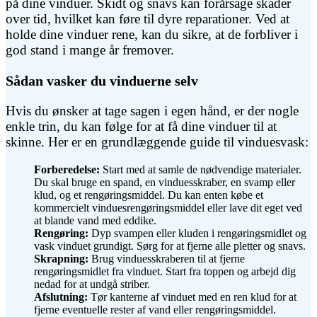
på dine vinduer. Skidt og snavs kan forårsage skader
over tid, hvilket kan føre til dyre reparationer. Ved at
holde dine vinduer rene, kan du sikre, at de forbliver i
god stand i mange år fremover.
Sådan vasker du vinduerne selv
Hvis du ønsker at tage sagen i egen hånd, er der nogle
enkle trin, du kan følge for at få dine vinduer til at
skinne. Her er en grundlæggende guide til vinduesvask:
Forberedelse:
Start med at samle de nødvendige materialer.
Du skal bruge en spand, en vinduesskraber, en svamp eller
klud, og et rengøringsmiddel. Du kan enten købe et
kommercielt vinduesrengøringsmiddel eller lave dit eget ved
at blande vand med eddike.
Rengøring:
Dyp svampen eller kluden i rengøringsmidlet og
vask vinduet grundigt. Sørg for at fjerne alle pletter og snavs.
Skrapning:
Brug vinduesskraberen til at fjerne
rengøringsmidlet fra vinduet. Start fra toppen og arbejd dig
nedad for at undgå striber.
Afslutning:
Tør kanterne af vinduet med en ren klud for at
fjerne eventuelle rester af vand eller rengøringsmiddel.