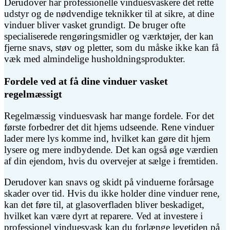
Derudover har professionelle vinduesvaskere det rette
udstyr og de nødvendige teknikker til at sikre, at dine
vinduer bliver vasket grundigt. De bruger ofte
specialiserede rengøringsmidler og værktøjer, der kan
fjerne snavs, støv og pletter, som du måske ikke kan få
væk med almindelige husholdningsprodukter.
Fordele ved at få dine vinduer vasket
regelmæssigt
Regelmæssig vinduesvask har mange fordele. For det
første forbedrer det dit hjems udseende. Rene vinduer
lader mere lys komme ind, hvilket kan gøre dit hjem
lysere og mere indbydende. Det kan også øge værdien
af din ejendom, hvis du overvejer at sælge i fremtiden.
Derudover kan snavs og skidt på vinduerne forårsage
skader over tid. Hvis du ikke holder dine vinduer rene,
kan det føre til, at glasoverfladen bliver beskadiget,
hvilket kan være dyrt at reparere. Ved at investere i
professionel vinduesvask kan du forlænge levetiden på