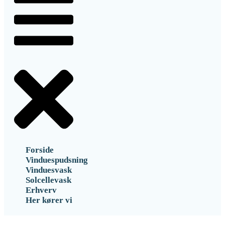
Forside
Vinduespudsning
Vinduesvask
Solcellevask
Erhverv
Her kører vi