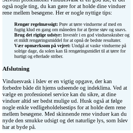
også nogle ting, du kan gøre for at holde dine vinduer
rene mellem besøgene. Her er nogle nyttige tips:
Rengør regelmæssigt:
Prøv at tørre vinduerne af med en
fugtig klud en gang om måneden for at fjerne støv og snavs.
Brug det rigtige udstyr:
Investér i en god vinduesskraber og
et mildt rengøringsmiddel for at opnå de bedste resultater.
Vær opmærksom på vejret:
Undgå at vaske vinduerne på
solrige dage, da solen kan få rengøringsmidlet til at tørre for
hurtigt og efterlade striber.
Afslutning
Vinduesvask i Islev er en vigtig opgave, der kan
forbedre både dit hjems udseende og indeklima. Ved at
vælge en professionel service kan du sikre, at dine
vinduer altid ser bedst mulige ud. Husk også at følge
nogle enkle vedligeholdelsestips for at holde dem rene
mellem besøgene. Med skinnende rene vinduer kan du
nyde den smukke udsigt og det naturlige lys, som Islev
har at byde på.