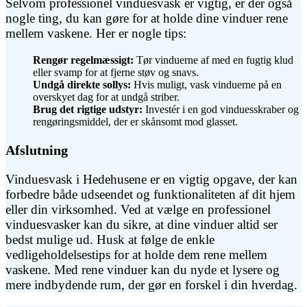
Selvom professionel vinduesvask er vigtig, er der også
nogle ting, du kan gøre for at holde dine vinduer rene
mellem vaskene. Her er nogle tips:
Rengør regelmæssigt:
Tør vinduerne af med en fugtig klud
eller svamp for at fjerne støv og snavs.
Undgå direkte sollys:
Hvis muligt, vask vinduerne på en
overskyet dag for at undgå striber.
Brug det rigtige udstyr:
Investér i en god vinduesskraber og
rengøringsmiddel, der er skånsomt mod glasset.
Afslutning
Vinduesvask i Hedehusene er en vigtig opgave, der kan
forbedre både udseendet og funktionaliteten af dit hjem
eller din virksomhed. Ved at vælge en professionel
vinduesvasker kan du sikre, at dine vinduer altid ser
bedst mulige ud. Husk at følge de enkle
vedligeholdelsestips for at holde dem rene mellem
vaskene. Med rene vinduer kan du nyde et lysere og
mere indbydende rum, der gør en forskel i din hverdag.