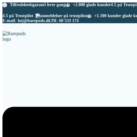
Tilfredshedsgaranti hver gang
+2.000 glade kunder
4.5 på Trustpi
4.5 på Trustpilot
+1.100 kunder glade k
E-mail: hej@barepuds.dk
Tlf: 60 533 174