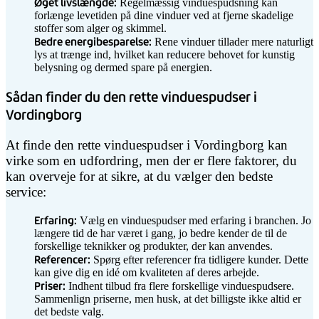
Øget livslængde:
Regelmæssig vinduespudsning kan
forlænge levetiden på dine vinduer ved at fjerne skadelige
stoffer som alger og skimmel.
Bedre energibesparelse:
Rene vinduer tillader mere naturligt
lys at trænge ind, hvilket kan reducere behovet for kunstig
belysning og dermed spare på energien.
Sådan finder du den rette vinduespudser i
Vordingborg
At finde den rette vinduespudser i Vordingborg kan
virke som en udfordring, men der er flere faktorer, du
kan overveje for at sikre, at du vælger den bedste
service:
Erfaring:
Vælg en vinduespudser med erfaring i branchen. Jo
længere tid de har været i gang, jo bedre kender de til de
forskellige teknikker og produkter, der kan anvendes.
Referencer:
Spørg efter referencer fra tidligere kunder. Dette
kan give dig en idé om kvaliteten af deres arbejde.
Priser:
Indhent tilbud fra flere forskellige vinduespudsere.
Sammenlign priserne, men husk, at det billigste ikke altid er
det bedste valg.