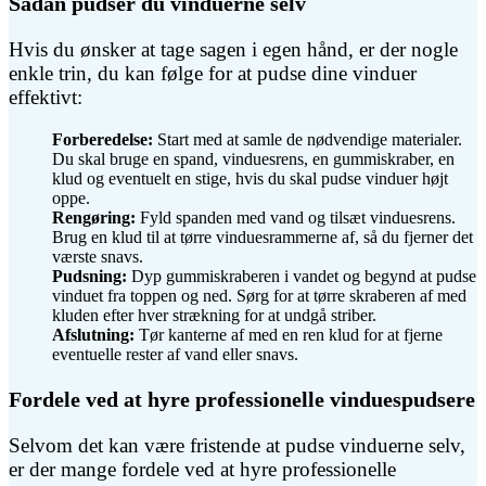
Sådan pudser du vinduerne selv
Hvis du ønsker at tage sagen i egen hånd, er der nogle
enkle trin, du kan følge for at pudse dine vinduer
effektivt:
Forberedelse:
Start med at samle de nødvendige materialer.
Du skal bruge en spand, vinduesrens, en gummiskraber, en
klud og eventuelt en stige, hvis du skal pudse vinduer højt
oppe.
Rengøring:
Fyld spanden med vand og tilsæt vinduesrens.
Brug en klud til at tørre vinduesrammerne af, så du fjerner det
værste snavs.
Pudsning:
Dyp gummiskraberen i vandet og begynd at pudse
vinduet fra toppen og ned. Sørg for at tørre skraberen af med
kluden efter hver strækning for at undgå striber.
Afslutning:
Tør kanterne af med en ren klud for at fjerne
eventuelle rester af vand eller snavs.
Fordele ved at hyre professionelle vinduespudsere
Selvom det kan være fristende at pudse vinduerne selv,
er der mange fordele ved at hyre professionelle