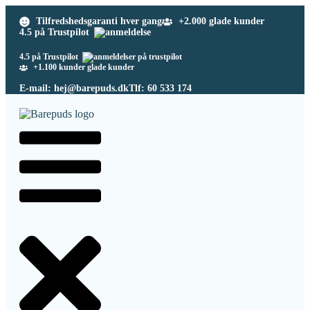
Tilfredshedsgaranti hver gang
+2.000 glade kunder
4.5 på Trustpilot
4.5 på Trustpilot
+1.100 kunder glade kunder
E-mail: hej@barepuds.dk
Tlf: 60 533 174