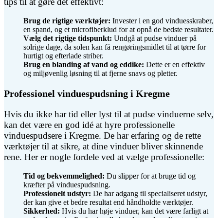
tips til at gøre det effektivt:
Brug de rigtige værktøjer:
Invester i en god vinduesskraber,
en spand, og et microfiberklud for at opnå de bedste resultater.
Vælg det rigtige tidspunkt:
Undgå at pudse vinduer på
solrige dage, da solen kan få rengøringsmidlet til at tørre for
hurtigt og efterlade striber.
Brug en blanding af vand og eddike:
Dette er en effektiv
og miljøvenlig løsning til at fjerne snavs og pletter.
Professionel vinduespudsning i Kregme
Hvis du ikke har tid eller lyst til at pudse vinduerne selv,
kan det være en god idé at hyre professionelle
vinduespudsere i Kregme. De har erfaring og de rette
værktøjer til at sikre, at dine vinduer bliver skinnende
rene. Her er nogle fordele ved at vælge professionelle:
Tid og bekvemmelighed:
Du slipper for at bruge tid og
kræfter på vinduespudsning.
Professionelt udstyr:
De har adgang til specialiseret udstyr,
der kan give et bedre resultat end håndholdte værktøjer.
Sikkerhed:
Hvis du har høje vinduer, kan det være farligt at