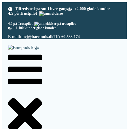
Tilfredshedsgaranti hver gang
+2.000 glade kunder
4.5 på Trustpilot
4.5 på Trustpilot
+1.100 kunder glade kunder
E-mail: hej@barepuds.dk
Tlf: 60 533 174