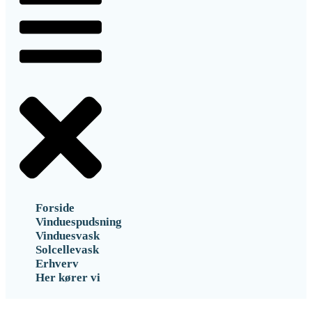
Forside
Vinduespudsning
Vinduesvask
Solcellevask
Erhverv
Her kører vi