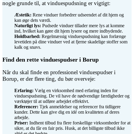
nogle grunde til, at vinduespudsning er vigtigt:
Æstetik:
Rene vinduer forbedrer udseendet af dit hjem og
kan øge dets værdi.
Naturligt lys:
Pudsede vinduer tillader mere lys at komme
ind, hvilket kan gøre dit hjem lysere og mere indbydende.
Holdbarhed:
Regelmæssig vinduespudsning kan forlænge
levetiden på dine vinduer ved at fjerne skadelige stoffer som
kalk og snavs.
Find den rette vinduespudser i Borup
Når du skal finde en professionel vinduespudser i
Borup, er der flere ting, du bør overveje:
Erfaring:
Vælg en virksomhed med erfaring inden for
vinduespudsning. De vil have de nødvendige færdigheder og
værktøjer til at udføre arbejdet effektivt.
Referencer:
Tjek anmeldelser og referencer fra tidligere
kunder. Dette kan give dig en idé om kvaliteten af deres
arbejde.
Priser:
Indhent tilbud fra flere forskellige virksomheder for at
sikre, at du får en fair pris. Husk, at det billigste tilbud ikke
altid er det bedste.