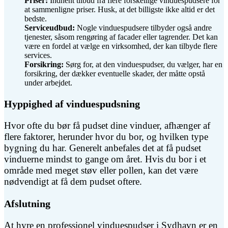
Priser:
Indhent tilbud fra flere forskellige vinduespudsere for
at sammenligne priser. Husk, at det billigste ikke altid er det
bedste.
Serviceudbud:
Nogle vinduespudsere tilbyder også andre
tjenester, såsom rengøring af facader eller tagrender. Det kan
være en fordel at vælge en virksomhed, der kan tilbyde flere
services.
Forsikring:
Sørg for, at den vinduespudser, du vælger, har en
forsikring, der dækker eventuelle skader, der måtte opstå
under arbejdet.
Hyppighed af vinduespudsning
Hvor ofte du bør få pudset dine vinduer, afhænger af
flere faktorer, herunder hvor du bor, og hvilken type
bygning du har. Generelt anbefales det at få pudset
vinduerne mindst to gange om året. Hvis du bor i et
område med meget støv eller pollen, kan det være
nødvendigt at få dem pudset oftere.
Afslutning
At hyre en professionel vinduespudser i Sydhavn er en