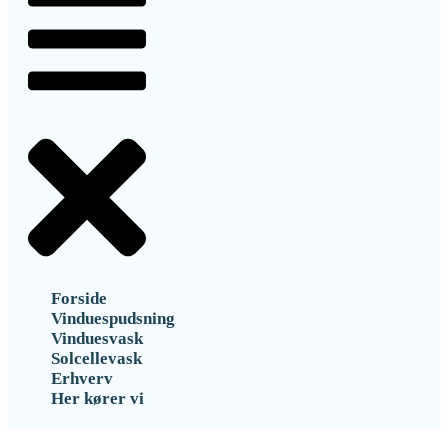
Forside
Vinduespudsning
Vinduesvask
Solcellevask
Erhverv
Her kører vi