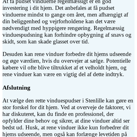
At få pudset vinduerne regelmæssigt er en god
investering i dit hjem. Det anbefales at få pudset
vinduerne mindst to gange om året, men afhængigt af
din beliggenhed og vejrforholdene kan det være
nødvendigt med hyppigere rengøring. Regelmæssig
vinduespudsning kan forhindre opbygning af snavs og
skidt, som kan skade glasset over tid.
Desuden kan rene vinduer forbedre dit hjems udseende
og øge værdien, hvis du overvejer at sælge. Potentielle
købere vil ofte blive tiltrukket af et velholdt hjem, og
rene vinduer kan være en vigtig del af dette indtryk.
Afslutning
At vælge den rette vinduespudser i Stenlille kan gøre en
stor forskel for dit hjem. Ved at overveje de faktorer, vi
har diskuteret, kan du finde en professionel, der
opfylder dine behov og sikrer, at dine vinduer altid ser
bedst ud. Husk, at rene vinduer ikke kun forbedrer dit
hjems udseende, men også kan forlænge levetiden på