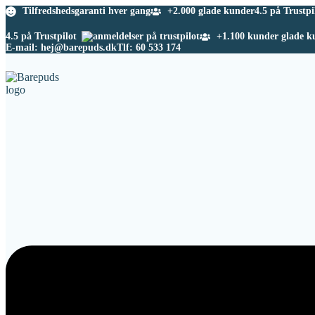
Tilfredshedsgaranti hver gang
+2.000 glade kunder
4.5 på Trustpi
4.5 på Trustpilot
+1.100 kunder glade k
E-mail: hej@barepuds.dk
Tlf: 60 533 174