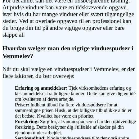
For det andet kan det være en tidsbesparende løsning.
At pudse vinduer kan være en tidskrævende opgave,
især hvis du har mange vinduer eller svært tilgængelige
steder. Ved at overlade opgaven til en professionel kan
du bruge din tid på andre vigtige opgaver eller bare
slappe af.
Hvordan vælger man den rigtige vinduespudser i
Vemmelev?
Når du skal vælge en vinduespudser i Vemmelev, er der
flere faktorer, du bør overveje:
Erfaring og anmeldelser:
Tjek virksomhedens erfaring og
læs anmeldelser fra tidligere kunder. Dette kan give dig en idé
om kvaliteten af deres arbejde.
Priser:
Indhent tilbud fra flere vinduespudsere for at
sammenligne priser. Husk, at det billigste tilbud ikke altid er
det bedste. Kvalitet bør være en prioritet.
Forsikring:
Sørg for, at vinduespudseren har den nødvendige
forsikring. Dette beskytter dig i tilfælde af skader på din
ejendom under arbejdet.
Serviceudbud:
Nogle vinduespudsere tilbyder også andre