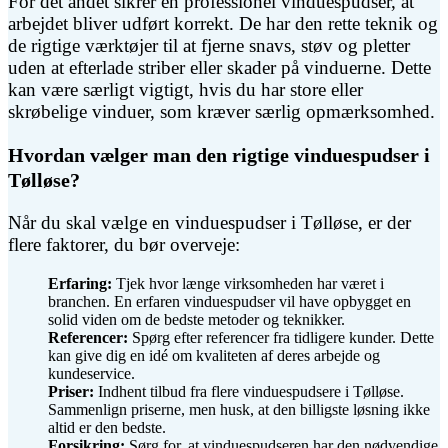
For det andet sikrer en professionel vinduespudser, at
arbejdet bliver udført korrekt. De har den rette teknik og
de rigtige værktøjer til at fjerne snavs, støv og pletter
uden at efterlade striber eller skader på vinduerne. Dette
kan være særligt vigtigt, hvis du har store eller
skrøbelige vinduer, som kræver særlig opmærksomhed.
Hvordan vælger man den rigtige vinduespudser i
Tølløse?
Når du skal vælge en vinduespudser i Tølløse, er der
flere faktorer, du bør overveje:
Erfaring:
Tjek hvor længe virksomheden har været i
branchen. En erfaren vinduespudser vil have opbygget en
solid viden om de bedste metoder og teknikker.
Referencer:
Spørg efter referencer fra tidligere kunder. Dette
kan give dig en idé om kvaliteten af deres arbejde og
kundeservice.
Priser:
Indhent tilbud fra flere vinduespudsere i Tølløse.
Sammenlign priserne, men husk, at den billigste løsning ikke
altid er den bedste.
Forsikring:
Sørg for, at vinduespudseren har den nødvendige