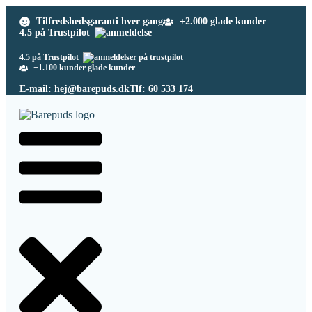
Tilfredshedsgaranti hver gang
+2.000 glade kunder
4.5 på Trustpilot
4.5 på Trustpilot
+1.100 kunder glade kunder
E-mail: hej@barepuds.dk
Tlf: 60 533 174