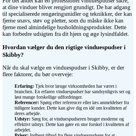
For det andet kan en professionel vinduespudser sikre,
at dine vinduer bliver rengjort grundigt. De har adgang
til specialiserede rengøringsmidler og teknikker, der kan
fjerne snavs, støv og pletter, som du måske ikke kan
fjerne med almindelige husholdningsprodukter. Dette
kan forbedre udsigten fra dit hjem og øge lysindfaldet.
Hvordan vælger du den rigtige vinduespudser i
Skibby?
Når du skal vælge en vinduespudser i Skibby, er der
flere faktorer, du bør overveje:
Erfaring:
Tjek hvor længe virksomheden har været i
branchen. En erfaren vinduespudser har sandsynligvis set og
løst mange forskellige udfordringer.
Referencer:
Spørg efter referencer eller læs anmeldelser fra
tidligere kunder. Dette kan give dig en idé om kvaliteten af
deres arbejde.
Udstyr:
Sørg for, at vinduespudseren bruger moderne og
effektivt udstyr. Dette kan gøre en stor forskel i kvaliteten af
arbejdet.
Priser:
Indhent tilbud fra flere vinduespudsere for at