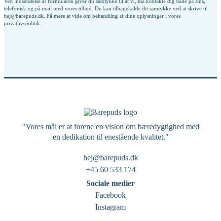
Ved indsendelse af formularen giver du samtykke til at vi, må kontakte dig både på sms,
telefonisk og på mail med vores tilbud. Du kan tilbagekalde dit samtykke ved at skrive til
hej@barepuds.dk. Få mere at vide om behandling af dine oplysninger i vores
privatlivspolitik
.
"Vores mål er at forene en vision om bæredygtighed med
en dedikation til enestående kvalitet."
hej@barepuds.dk
+45 60 533 174
Sociale medier
Facebook
Instagram