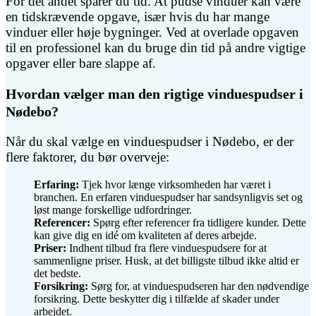
For det andet sparer du tid. At pudse vinduer kan være
en tidskrævende opgave, især hvis du har mange
vinduer eller høje bygninger. Ved at overlade opgaven
til en professionel kan du bruge din tid på andre vigtige
opgaver eller bare slappe af.
Hvordan vælger man den rigtige vinduespudser i
Nødebo?
Når du skal vælge en vinduespudser i Nødebo, er der
flere faktorer, du bør overveje:
Erfaring:
Tjek hvor længe virksomheden har været i
branchen. En erfaren vinduespudser har sandsynligvis set og
løst mange forskellige udfordringer.
Referencer:
Spørg efter referencer fra tidligere kunder. Dette
kan give dig en idé om kvaliteten af deres arbejde.
Priser:
Indhent tilbud fra flere vinduespudsere for at
sammenligne priser. Husk, at det billigste tilbud ikke altid er
det bedste.
Forsikring:
Sørg for, at vinduespudseren har den nødvendige
forsikring. Dette beskytter dig i tilfælde af skader under
arbejdet.