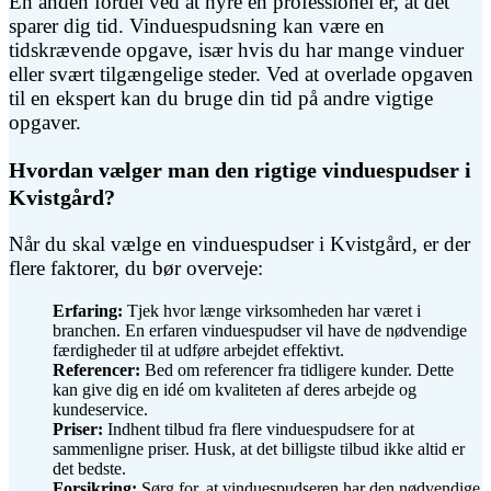
En anden fordel ved at hyre en professionel er, at det
sparer dig tid. Vinduespudsning kan være en
tidskrævende opgave, især hvis du har mange vinduer
eller svært tilgængelige steder. Ved at overlade opgaven
til en ekspert kan du bruge din tid på andre vigtige
opgaver.
Hvordan vælger man den rigtige vinduespudser i
Kvistgård?
Når du skal vælge en vinduespudser i Kvistgård, er der
flere faktorer, du bør overveje:
Erfaring:
Tjek hvor længe virksomheden har været i
branchen. En erfaren vinduespudser vil have de nødvendige
færdigheder til at udføre arbejdet effektivt.
Referencer:
Bed om referencer fra tidligere kunder. Dette
kan give dig en idé om kvaliteten af deres arbejde og
kundeservice.
Priser:
Indhent tilbud fra flere vinduespudsere for at
sammenligne priser. Husk, at det billigste tilbud ikke altid er
det bedste.
Forsikring:
Sørg for, at vinduespudseren har den nødvendige