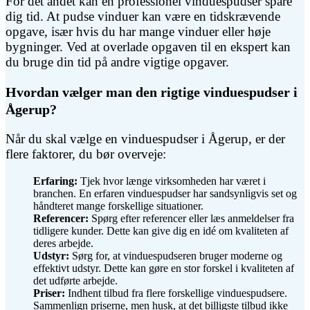
For det andet kan en professionel vinduespudser spare
dig tid. At pudse vinduer kan være en tidskrævende
opgave, især hvis du har mange vinduer eller høje
bygninger. Ved at overlade opgaven til en ekspert kan
du bruge din tid på andre vigtige opgaver.
Hvordan vælger man den rigtige vinduespudser i
Ågerup?
Når du skal vælge en vinduespudser i Ågerup, er der
flere faktorer, du bør overveje:
Erfaring:
Tjek hvor længe virksomheden har været i
branchen. En erfaren vinduespudser har sandsynligvis set og
håndteret mange forskellige situationer.
Referencer:
Spørg efter referencer eller læs anmeldelser fra
tidligere kunder. Dette kan give dig en idé om kvaliteten af
deres arbejde.
Udstyr:
Sørg for, at vinduespudseren bruger moderne og
effektivt udstyr. Dette kan gøre en stor forskel i kvaliteten af
det udførte arbejde.
Priser:
Indhent tilbud fra flere forskellige vinduespudsere.
Sammenlign priserne, men husk, at det billigste tilbud ikke