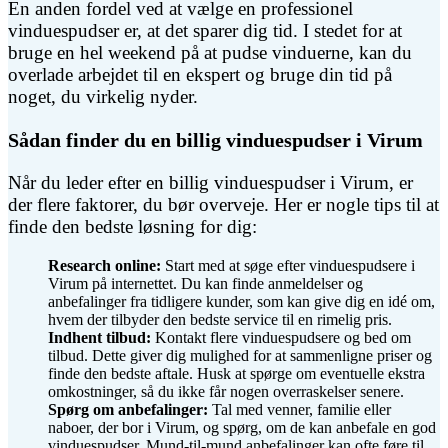
En anden fordel ved at vælge en professionel
vinduespudser er, at det sparer dig tid. I stedet for at
bruge en hel weekend på at pudse vinduerne, kan du
overlade arbejdet til en ekspert og bruge din tid på
noget, du virkelig nyder.
Sådan finder du en billig vinduespudser i Virum
Når du leder efter en billig vinduespudser i Virum, er
der flere faktorer, du bør overveje. Her er nogle tips til at
finde den bedste løsning for dig:
Research online:
Start med at søge efter vinduespudsere i
Virum på internettet. Du kan finde anmeldelser og
anbefalinger fra tidligere kunder, som kan give dig en idé om,
hvem der tilbyder den bedste service til en rimelig pris.
Indhent tilbud:
Kontakt flere vinduespudsere og bed om
tilbud. Dette giver dig mulighed for at sammenligne priser og
finde den bedste aftale. Husk at spørge om eventuelle ekstra
omkostninger, så du ikke får nogen overraskelser senere.
Spørg om anbefalinger:
Tal med venner, familie eller
naboer, der bor i Virum, og spørg, om de kan anbefale en god
vinduespudser. Mund-til-mund anbefalinger kan ofte føre til