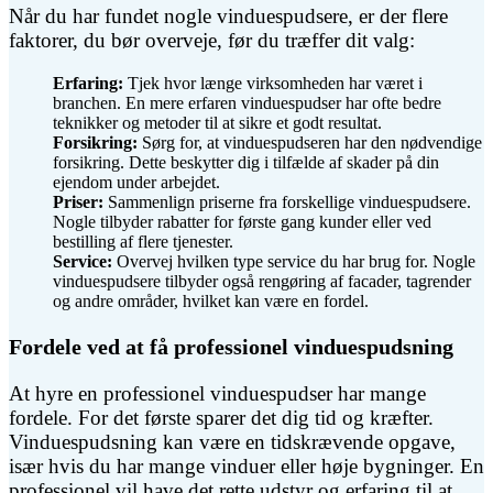
Når du har fundet nogle vinduespudsere, er der flere
faktorer, du bør overveje, før du træffer dit valg:
Erfaring:
Tjek hvor længe virksomheden har været i
branchen. En mere erfaren vinduespudser har ofte bedre
teknikker og metoder til at sikre et godt resultat.
Forsikring:
Sørg for, at vinduespudseren har den nødvendige
forsikring. Dette beskytter dig i tilfælde af skader på din
ejendom under arbejdet.
Priser:
Sammenlign priserne fra forskellige vinduespudsere.
Nogle tilbyder rabatter for første gang kunder eller ved
bestilling af flere tjenester.
Service:
Overvej hvilken type service du har brug for. Nogle
vinduespudsere tilbyder også rengøring af facader, tagrender
og andre områder, hvilket kan være en fordel.
Fordele ved at få professionel vinduespudsning
At hyre en professionel vinduespudser har mange
fordele. For det første sparer det dig tid og kræfter.
Vinduespudsning kan være en tidskrævende opgave,
især hvis du har mange vinduer eller høje bygninger. En
professionel vil have det rette udstyr og erfaring til at