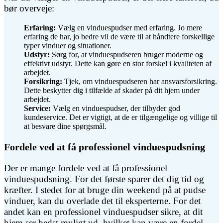
bør overveje:
Erfaring:
Vælg en vinduespudser med erfaring. Jo mere
erfaring de har, jo bedre vil de være til at håndtere forskellige
typer vinduer og situationer.
Udstyr:
Sørg for, at vinduespudseren bruger moderne og
effektivt udstyr. Dette kan gøre en stor forskel i kvaliteten af
arbejdet.
Forsikring:
Tjek, om vinduespudseren har ansvarsforsikring.
Dette beskytter dig i tilfælde af skader på dit hjem under
arbejdet.
Service:
Vælg en vinduespudser, der tilbyder god
kundeservice. Det er vigtigt, at de er tilgængelige og villige til
at besvare dine spørgsmål.
Fordele ved at få professionel vinduespudsning
Der er mange fordele ved at få professionel
vinduespudsning. For det første sparer det dig tid og
kræfter. I stedet for at bruge din weekend på at pudse
vinduer, kan du overlade det til eksperterne. For det
andet kan en professionel vinduespudser sikre, at dit
hjem ser bedst muligt ud, hvilket kan være en fordel,