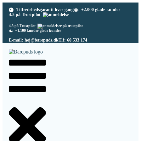
Tilfredshedsgaranti hver gang
+2.000 glade kunder
4.5 på Trustpilot
4.5 på Trustpilot
+1.100 kunder glade kunder
E-mail: hej@barepuds.dk
Tlf: 60 533 174