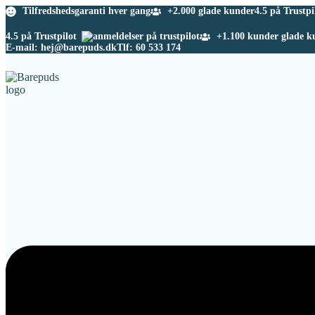
Tilfredshedsgaranti hver gang
+2.000 glade kunder
4.5 på Trustpi
4.5 på Trustpilot
+1.100 kunder glade k
E-mail: hej@barepuds.dk
Tlf: 60 533 174