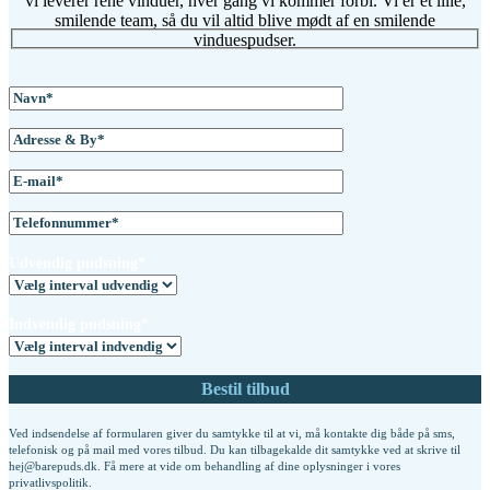
vi leverer rene vinduer, hver gang vi kommer forbi. Vi er et lille,
smilende team, så du vil altid blive mødt af en smilende
vinduespudser.
Udvendig pudsning*
Indvendig pudsning*
Ved indsendelse af formularen giver du samtykke til at vi, må kontakte dig både på sms,
telefonisk og på mail med vores tilbud. Du kan tilbagekalde dit samtykke ved at skrive til
hej@barepuds.dk. Få mere at vide om behandling af dine oplysninger i vores
privatlivspolitik
.