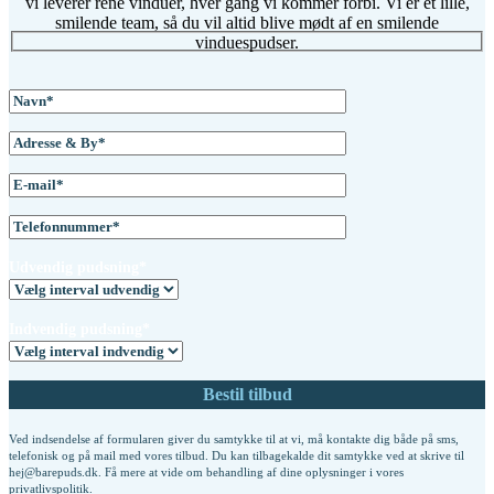
vi leverer rene vinduer, hver gang vi kommer forbi. Vi er et lille,
smilende team, så du vil altid blive mødt af en smilende
vinduespudser.
Udvendig pudsning*
Indvendig pudsning*
Ved indsendelse af formularen giver du samtykke til at vi, må kontakte dig både på sms,
telefonisk og på mail med vores tilbud. Du kan tilbagekalde dit samtykke ved at skrive til
hej@barepuds.dk. Få mere at vide om behandling af dine oplysninger i vores
privatlivspolitik
.