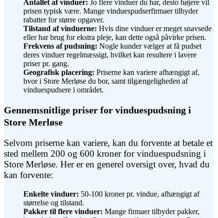
Antallet af vinduer:
Jo flere vinduer du har, desto højere vil
prisen typisk være. Mange vinduespudserfirmaer tilbyder
rabatter for større opgaver.
Tilstand af vinduerne:
Hvis dine vinduer er meget snavsede
eller har brug for ekstra pleje, kan dette også påvirke prisen.
Frekvens af pudsning:
Nogle kunder vælger at få pudset
deres vinduer regelmæssigt, hvilket kan resultere i lavere
priser pr. gang.
Geografisk placering:
Priserne kan variere afhængigt af,
hvor i Store Merløse du bor, samt tilgængeligheden af
vinduespudsere i området.
Gennemsnitlige priser for vinduespudsning i
Store Merløse
Selvom priserne kan variere, kan du forvente at betale et
sted mellem 200 og 600 kroner for vinduespudsning i
Store Merløse. Her er en generel oversigt over, hvad du
kan forvente:
Enkelte vinduer:
50-100 kroner pr. vindue, afhængigt af
størrelse og tilstand.
Pakker til flere vinduer:
Mange firmaer tilbyder pakker,