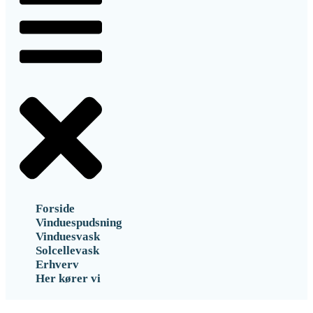
Forside
Vinduespudsning
Vinduesvask
Solcellevask
Erhverv
Her kører vi