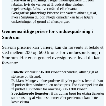
Frekvens af pudsning:
Nogle vinduespudsere tilbyder
rabatter, hvis du vælger at få pudset dine vinduer
regelmæssigt, f.eks. hver måned eller kvartal.
Geografisk placering:
Priserne kan variere afhængigt af,
hvor i Smørum du bor. Nogle områder kan have højere
omkostninger på grund af efterspørgsel.
Gennemsnitlige priser for vinduespudsning i
Smørum
Selvom priserne kan variere, kan du forvente at betale et
sted mellem 200 og 600 kroner for vinduespudsning i
Smørum. Her er en generel oversigt over, hvad du kan
forvente:
Enkelte vinduer:
50-100 kroner per vindue, afhængigt af
størrelse og tilstand.
Pakker:
Mange vinduespudsere tilbyder pakker, hvor du kan
få pudset flere vinduer til en nedsat pris. For eksempel kan du
få pudset 10 vinduer for omkring 800-1200 kroner.
Specialiserede tjenester:
Hvis du har brug for ekstra tjenester
som rensning af vinduesrammer eller persienner, kan dette
koste ekstra.