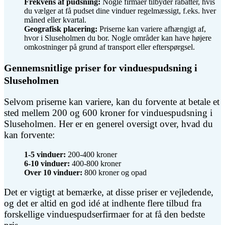
Frekvens af pudsning:
Nogle firmaer tilbyder rabatter, hvis
du vælger at få pudset dine vinduer regelmæssigt, f.eks. hver
måned eller kvartal.
Geografisk placering:
Priserne kan variere afhængigt af,
hvor i Sluseholmen du bor. Nogle områder kan have højere
omkostninger på grund af transport eller efterspørgsel.
Gennemsnitlige priser for vinduespudsning i
Sluseholmen
Selvom priserne kan variere, kan du forvente at betale et
sted mellem 200 og 600 kroner for vinduespudsning i
Sluseholmen. Her er en generel oversigt over, hvad du
kan forvente:
1-5 vinduer:
200-400 kroner
6-10 vinduer:
400-800 kroner
Over 10 vinduer:
800 kroner og opad
Det er vigtigt at bemærke, at disse priser er vejledende,
og det er altid en god idé at indhente flere tilbud fra
forskellige vinduespudserfirmaer for at få den bedste