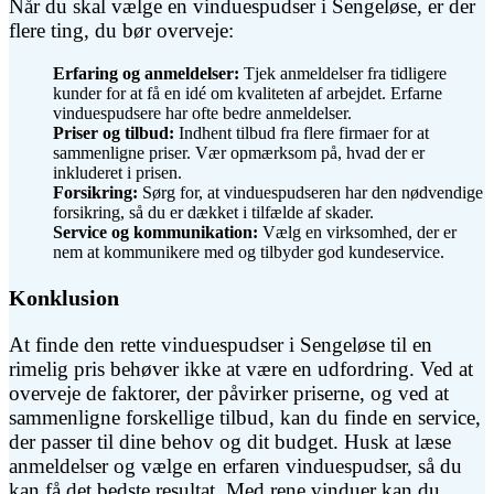
Når du skal vælge en vinduespudser i Sengeløse, er der
flere ting, du bør overveje:
Erfaring og anmeldelser:
Tjek anmeldelser fra tidligere
kunder for at få en idé om kvaliteten af arbejdet. Erfarne
vinduespudsere har ofte bedre anmeldelser.
Priser og tilbud:
Indhent tilbud fra flere firmaer for at
sammenligne priser. Vær opmærksom på, hvad der er
inkluderet i prisen.
Forsikring:
Sørg for, at vinduespudseren har den nødvendige
forsikring, så du er dækket i tilfælde af skader.
Service og kommunikation:
Vælg en virksomhed, der er
nem at kommunikere med og tilbyder god kundeservice.
Konklusion
At finde den rette vinduespudser i Sengeløse til en
rimelig pris behøver ikke at være en udfordring. Ved at
overveje de faktorer, der påvirker priserne, og ved at
sammenligne forskellige tilbud, kan du finde en service,
der passer til dine behov og dit budget. Husk at læse
anmeldelser og vælge en erfaren vinduespudser, så du
kan få det bedste resultat. Med rene vinduer kan du