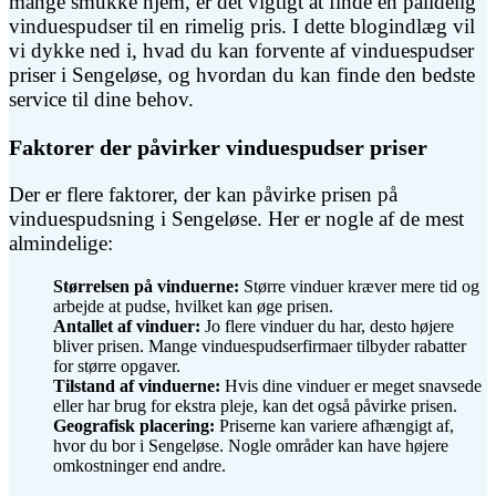
mange smukke hjem, er det vigtigt at finde en pålidelig
vinduespudser til en rimelig pris. I dette blogindlæg vil
vi dykke ned i, hvad du kan forvente af vinduespudser
priser i Sengeløse, og hvordan du kan finde den bedste
service til dine behov.
Faktorer der påvirker vinduespudser priser
Der er flere faktorer, der kan påvirke prisen på
vinduespudsning i Sengeløse. Her er nogle af de mest
almindelige:
Størrelsen på vinduerne:
Større vinduer kræver mere tid og
arbejde at pudse, hvilket kan øge prisen.
Antallet af vinduer:
Jo flere vinduer du har, desto højere
bliver prisen. Mange vinduespudserfirmaer tilbyder rabatter
for større opgaver.
Tilstand af vinduerne:
Hvis dine vinduer er meget snavsede
eller har brug for ekstra pleje, kan det også påvirke prisen.
Geografisk placering:
Priserne kan variere afhængigt af,
hvor du bor i Sengeløse. Nogle områder kan have højere
omkostninger end andre.