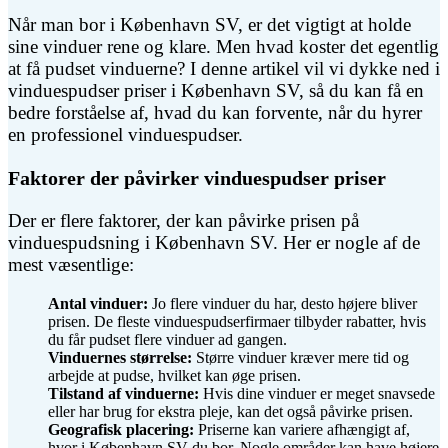
Når man bor i København SV, er det vigtigt at holde
sine vinduer rene og klare. Men hvad koster det egentlig
at få pudset vinduerne? I denne artikel vil vi dykke ned i
vinduespudser priser i København SV, så du kan få en
bedre forståelse af, hvad du kan forvente, når du hyrer
en professionel vinduespudser.
Faktorer der påvirker vinduespudser priser
Der er flere faktorer, der kan påvirke prisen på
vinduespudsning i København SV. Her er nogle af de
mest væsentlige:
Antal vinduer:
Jo flere vinduer du har, desto højere bliver
prisen. De fleste vinduespudserfirmaer tilbyder rabatter, hvis
du får pudset flere vinduer ad gangen.
Vinduernes størrelse:
Større vinduer kræver mere tid og
arbejde at pudse, hvilket kan øge prisen.
Tilstand af vinduerne:
Hvis dine vinduer er meget snavsede
eller har brug for ekstra pleje, kan det også påvirke prisen.
Geografisk placering:
Priserne kan variere afhængigt af,
hvor i København SV du bor. Nogle områder kan have højere