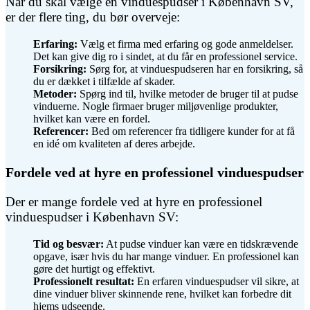
Når du skal vælge en vinduespudser i København SV,
er der flere ting, du bør overveje:
Erfaring:
Vælg et firma med erfaring og gode anmeldelser.
Det kan give dig ro i sindet, at du får en professionel service.
Forsikring:
Sørg for, at vinduespudseren har en forsikring, så
du er dækket i tilfælde af skader.
Metoder:
Spørg ind til, hvilke metoder de bruger til at pudse
vinduerne. Nogle firmaer bruger miljøvenlige produkter,
hvilket kan være en fordel.
Referencer:
Bed om referencer fra tidligere kunder for at få
en idé om kvaliteten af deres arbejde.
Fordele ved at hyre en professionel vinduespudser
Der er mange fordele ved at hyre en professionel
vinduespudser i København SV:
Tid og besvær:
At pudse vinduer kan være en tidskrævende
opgave, især hvis du har mange vinduer. En professionel kan
gøre det hurtigt og effektivt.
Professionelt resultat:
En erfaren vinduespudser vil sikre, at
dine vinduer bliver skinnende rene, hvilket kan forbedre dit
hjems udseende.