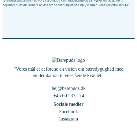
telefonisk og på mail med vores tilbud. Du kan tilbagekalde dit samtykke ved at skrive til
hej@barepuds.dk. Få mere at vide om behandling af dine oplysninger i vores
privatlivspolitik
.
"Vores mål er at forene en vision om bæredygtighed med
en dedikation til enestående kvalitet."
hej@barepuds.dk
+45 60 533 174
Sociale medier
Facebook
Instagram