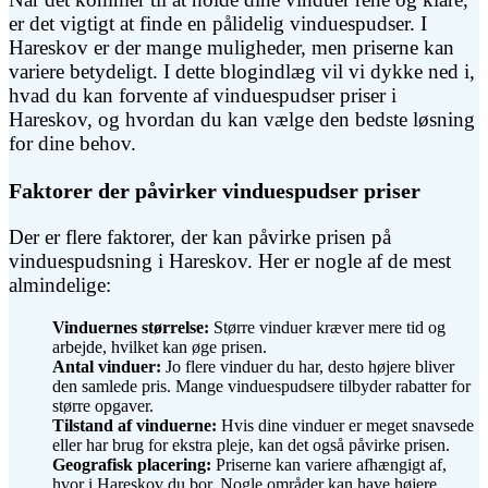
er det vigtigt at finde en pålidelig vinduespudser. I
Hareskov er der mange muligheder, men priserne kan
variere betydeligt. I dette blogindlæg vil vi dykke ned i,
hvad du kan forvente af vinduespudser priser i
Hareskov, og hvordan du kan vælge den bedste løsning
for dine behov.
Faktorer der påvirker vinduespudser priser
Der er flere faktorer, der kan påvirke prisen på
vinduespudsning i Hareskov. Her er nogle af de mest
almindelige:
Vinduernes størrelse:
Større vinduer kræver mere tid og
arbejde, hvilket kan øge prisen.
Antal vinduer:
Jo flere vinduer du har, desto højere bliver
den samlede pris. Mange vinduespudsere tilbyder rabatter for
større opgaver.
Tilstand af vinduerne:
Hvis dine vinduer er meget snavsede
eller har brug for ekstra pleje, kan det også påvirke prisen.
Geografisk placering:
Priserne kan variere afhængigt af,
hvor i Hareskov du bor. Nogle områder kan have højere