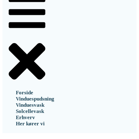
Forside
Vinduespudsning
Vinduesvask
Solcellevask
Erhverv
Her kører vi