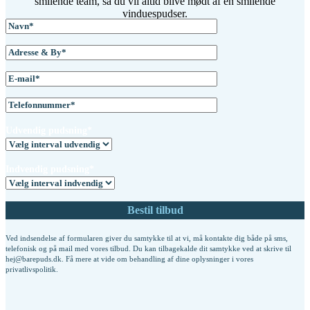
smilende team, så du vil altid blive mødt af en smilende
vinduespudser.
Udvendig pudsning*
Indvendig pudsning*
Ved indsendelse af formularen giver du samtykke til at vi, må kontakte dig både på sms,
telefonisk og på mail med vores tilbud. Du kan tilbagekalde dit samtykke ved at skrive til
hej@barepuds.dk. Få mere at vide om behandling af dine oplysninger i vores
privatlivspolitik
.