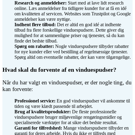
Research og anmeldelser:
Start med at lave lidt research
online. Læs anmeldelser fra tidligere kunder for at få en idé
om kvaliteten af servicen. Websites som Trustpilot og Google
anmeldelser kan være nyttige.
Indhent flere tilbud:
Det er altid en god idé at indhente
tilbud fra flere forskellige vinduespudsere. Dette giver dig
mulighed for at sammenligne priser og tjenester, så du kan
finde det bedste tilbud.
Spørg om rabatter:
Nogle vinduespudsere tilbyder rabatter
for nye kunder eller ved bestilling af regelmæssige tjenester.
Spørg altid om eventuelle rabatter, der kan være tilgængelige.
Hvad skal du forvente af en vinduespudser?
Når du har valgt en vinduespudser, er der nogle ting, du
kan forvente:
Professionel service:
En god vinduespudser vil ankomme til
tiden og være klædt passende til arbejdet.
Brug af kvalitetsprodukter:
De fleste professionelle
vinduespudsere bruger miljøvenlige rengøringsmidler og
specialiserede værktøjer for at sikre det bedste resultat.
Garanti for tilfredshed:
Mange vinduespudsere tilbyder en
garanti for deres arbejde. Hvis du ikke er tilfreds med