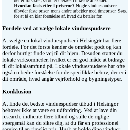
der er forsikret, så du er dækket i tilfælde af skader.
Hvordan fastsætter I priserne?
Nogle vinduespudsere
tilbyder faste priser, mens andre arbejder med timepriser. Sørg
for at få en klar forståelse af, hvad du betaler for.
Fordele ved at vælge lokale vinduespudsere
At vælge en lokal vinduespudser i Helsingør har flere
fordele. For det første kender de området godt og kan
derfor hurtigt finde vej til dit hjem. Desuden støtter du
lokale virksomheder, hvilket er en god måde at bidrage
til dit lokalsamfund på. Lokale vinduespudsere har ofte
også en bedre forståelse for de specifikke behov, der er i
dit område, hvad angår vejrforhold og bygningstyper.
Konklusion
At finde det bedste vinduespudser tilbud i Helsingør
behøver ikke at være en udfordring. Ved at lave din
research, indhente flere tilbud og stille de rigtige
spørgsmål kan du sikre dig, at du får en professionel
service til en rimelig pris. Husk at holde dine vinduer