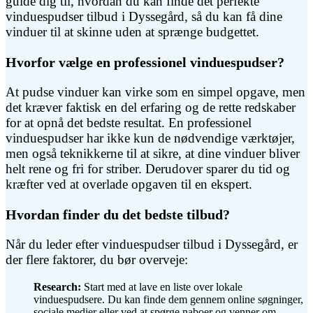
guide dig til, hvordan du kan finde det perfekte
vinduespudser tilbud i Dyssegård, så du kan få dine
vinduer til at skinne uden at sprænge budgettet.
Hvorfor vælge en professionel vinduespudser?
At pudse vinduer kan virke som en simpel opgave, men
det kræver faktisk en del erfaring og de rette redskaber
for at opnå det bedste resultat. En professionel
vinduespudser har ikke kun de nødvendige værktøjer,
men også teknikkerne til at sikre, at dine vinduer bliver
helt rene og fri for striber. Derudover sparer du tid og
kræfter ved at overlade opgaven til en ekspert.
Hvordan finder du det bedste tilbud?
Når du leder efter vinduespudser tilbud i Dyssegård, er
der flere faktorer, du bør overveje:
Research:
Start med at lave en liste over lokale
vinduespudsere. Du kan finde dem gennem online søgninger,
sociale medier eller ved at spørge naboer og venner om