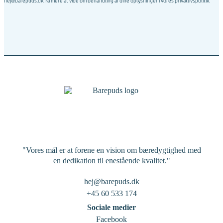
hej@barepuds.dk. Få mere at vide om behandling af dine oplysninger i vores
privatlivspolitik
.
"Vores mål er at forene en vision om bæredygtighed med
en dedikation til enestående kvalitet."
hej@barepuds.dk
+45 60 533 174
Sociale medier
Facebook