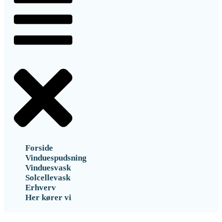
Forside
Vinduespudsning
Vinduesvask
Solcellevask
Erhverv
Her kører vi