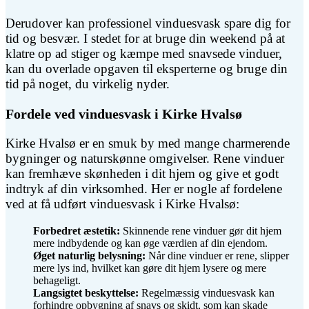
Derudover kan professionel vinduesvask spare dig for
tid og besvær. I stedet for at bruge din weekend på at
klatre op ad stiger og kæmpe med snavsede vinduer,
kan du overlade opgaven til eksperterne og bruge din
tid på noget, du virkelig nyder.
Fordele ved vinduesvask i Kirke Hvalsø
Kirke Hvalsø er en smuk by med mange charmerende
bygninger og naturskønne omgivelser. Rene vinduer
kan fremhæve skønheden i dit hjem og give et godt
indtryk af din virksomhed. Her er nogle af fordelene
ved at få udført vinduesvask i Kirke Hvalsø:
Forbedret æstetik:
Skinnende rene vinduer gør dit hjem
mere indbydende og kan øge værdien af din ejendom.
Øget naturlig belysning:
Når dine vinduer er rene, slipper
mere lys ind, hvilket kan gøre dit hjem lysere og mere
behageligt.
Langsigtet beskyttelse:
Regelmæssig vinduesvask kan
forhindre opbygning af snavs og skidt, som kan skade