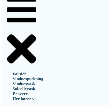
Forside
Vinduespudsning
Vinduesvask
Solcellevask
Erhverv
Her kører vi