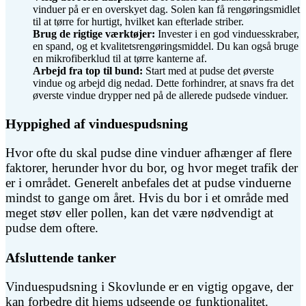
vinduer på er en overskyet dag. Solen kan få rengøringsmidlet
til at tørre for hurtigt, hvilket kan efterlade striber.
Brug de rigtige værktøjer:
Invester i en god vinduesskraber,
en spand, og et kvalitetsrengøringsmiddel. Du kan også bruge
en mikrofiberklud til at tørre kanterne af.
Arbejd fra top til bund:
Start med at pudse det øverste
vindue og arbejd dig nedad. Dette forhindrer, at snavs fra det
øverste vindue drypper ned på de allerede pudsede vinduer.
Hyppighed af vinduespudsning
Hvor ofte du skal pudse dine vinduer afhænger af flere
faktorer, herunder hvor du bor, og hvor meget trafik der
er i området. Generelt anbefales det at pudse vinduerne
mindst to gange om året. Hvis du bor i et område med
meget støv eller pollen, kan det være nødvendigt at
pudse dem oftere.
Afsluttende tanker
Vinduespudsning i Skovlunde er en vigtig opgave, der
kan forbedre dit hjems udseende og funktionalitet.