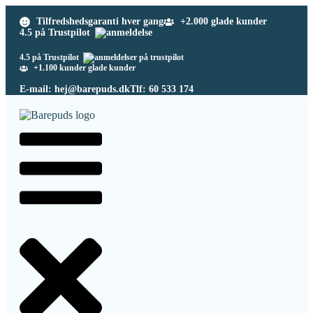
Tilfredshedsgaranti hver gang
+2.000 glade kunder
4.5 på Trustpilot
4.5 på Trustpilot
+1.100 kunder glade kunder
E-mail: hej@barepuds.dk
Tlf: 60 533 174