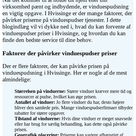
virksomhed pænt og indbydende, er vinduespudsning
en vigtig opgave. I Hvissinge er der mange faktorer, der
påvirker priserne på vinduespudser tjenester. I dette
blogindlæg vil vi dykke ned i, hvad du kan forvente af
vinduespudser priser i Hvissinge, og hvordan du kan
finde den bedste service til dine behov.
Faktorer der påvirker vinduespudser priser
Der er flere faktorer, der kan påvirke prisen på
vinduespudsning i Hvissinge. Her er nogle af de mest
almindelige:
Størrelsen på vinduerne:
Større vinduer kræver mere tid og
ressourcer at pudse, hvilket kan øge prisen.
Antallet af vinduer:
Jo flere vinduer du har, desto højere
bliver den samlede pris. Mange vinduespudserfirmaer tilbyder
rabatter for større opgaver.
Tilstand af vinduerne:
Hvis dine vinduer er meget snavsede
eller har brug for særlig behandling, kan dette også påvirke
prisen.
Geografisk placering:
Priserne kan variere afhængigt af,